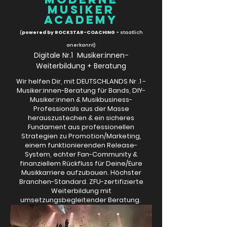
MUSIKER
ACADEMY
(
powered by ROCKSTAR-COACHING -
staatlich
anerkannt)
Digitale Nr.1
Musiker:innen-
Weiterbildung + Beratung
Wir helfen Dir, mit DEUTSCHLANDS Nr .1 -
Musiker:innen-Beratung für Bands, DIY-
Musiker:innen & Musikbusiness-
Professionals aus der Masse
herauszustechen & ein sicheres
Fundament aus professionellen
Strategien zu Promotion/Marketing,
einem funktionierenden Release-
System, echter Fan-Community &
finanziellem Rückfluss für Deine/Eure
Musikkarriere aufzubauen. Höchster
Branchen-Standard. ZFU-zertifizierte
Weiterbildung mit
umsetzungsbegleitender Beratung.