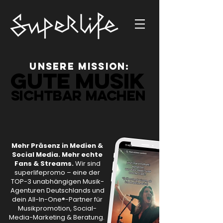
UNSERE MISSION:
GUTE MUSIK
GUTE MUSIK
SICHTBAR MACHEN
SICHTBAR MACHEN
Mehr Präsenz in Medien &
Social Media.​ Mehr echte
Fans & Streams.
Wir sind
superlifepromo – eine der
TOP-3 unabhängigen Musik-
Agenturen Deutschlands und
dein All-In-One®-Partner für
Musikpromotion, Social-
Media-Marketing & Beratung.