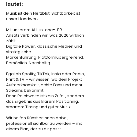
lautet:
Musik ist dein Herzblut. Sichtbarkeit ist
unser Handwerk.
Mit unserem
ALL-in-one®-PR-
Ansatz
verbinden wir, was 2026 wirklich
zählt:
Digitale Power, klassische Medien und
strategische
Markenführung.
Plattformübergreifend.
Persönlich. Nachhaltig.
Egal ob Spotify, TikTok, Insta oder Radio,
Print & TV – wir wissen, wo dein Projekt
Aufmerksamkeit, echte Fans und mehr
Streams bekommt.
Denn Reichweite ist kein Zufall, sondern
das Ergebnis aus klarem Positioning,
smartem Timing und guter Musik.
Wir helfen Künstler:innen dabei,
professionell sichtbar zu werden – mit
einem Plan, der zu dir passt.